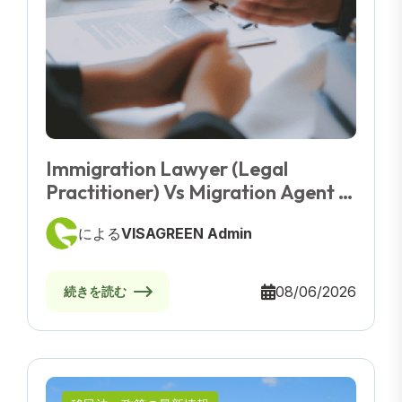
Immigration Lawyer (Legal
Practitioner) Vs Migration Agent -
What You Need To Know Before
による
VISAGREEN Admin
Choosing
08/06/2026
続きを読む