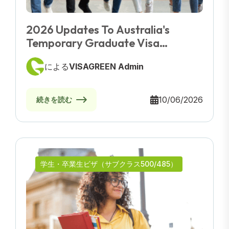
2026 Updates To Australia's
Temporary Graduate Visa
(Subclass 485): Doubled
による
VISAGREEN Admin
Application Fees, Stricter Age
Limits, And More
10/06/2026
続きを読む
学生・卒業生ビザ（サブクラス500/485）