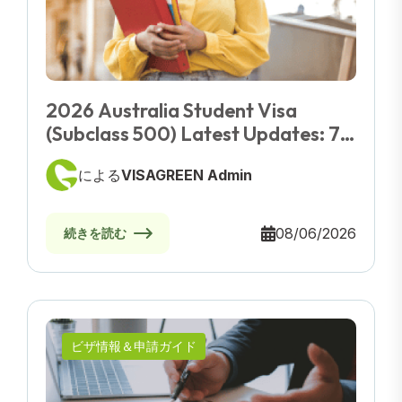
2026 Australia Student Visa
(Subclass 500) Latest Updates: 7
Key Rules You Must Know To Avoid
による
VISAGREEN Admin
Refusal
08/06/2026
続きを読む
ビザ情報＆申請ガイド