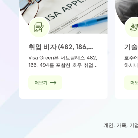
취업 비자 (482, 186,
기술 
494)
190,
Visa Green은 서브클래스 482,
호주에
186, 494를 포함한 호주 취업
하시나
비자에 대해 포괄적인 지원을
그램은
제공합니다. 고용주 스폰서부터
립적으
더보기
더
지역 이민 경로까지, 모든 단계
통해 
에서 여러분을 안내합니다.
로자들
제공합
거나 
멜버른
변호사
개인, 가족, 
공합니