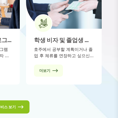
로그
학생 비자 및 졸업생 비
 자녀
자 (500, 485)
로그램
호주에서 공부할 계획이거나 졸
자 및
업 후 체류를 연장하고 싶으신
민권자
가요? Visa Green은 학생 비자
서 안
(서브클래스 500)와 임시 졸업
더보기
록 지
생 비자(서브클래스 485) 신청
, 자녀
에 전문적인 안내를 제공합니다.
오고자
저희 등록 이민 변호사 팀은 교
n은 신
육 경로에 특화되어 있어, 귀하
문적인
의 특정 상황에 맞춘 전문적이
.
고 법적으로 정확한 조언을 받
서비스 보기
으실 수 있습니다.