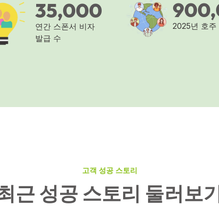
900
35,000
2025년 호주
연간 스폰서 비자
발급 수
고객 성공 스토리
최
근
성
공
스
토
리
둘
러
보