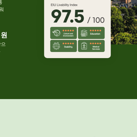
통
워
지원
탕으
을