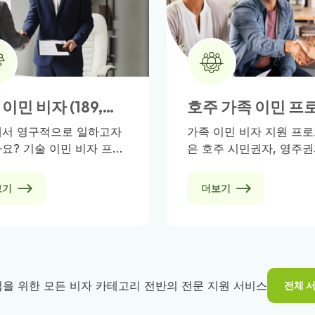
이민 비자 (189,
호주 가족 이민 프
 491)
램 - 파트너, 부모,
서 영구적으로 일하고자
가족 이민 비자 지원 프
요? 기술 이민 비자 프로
은 호주 시민권자, 영주권
 고용주의 후원 없이 독
자격을 갖춘 뉴질랜드 시
로 또는 주 정부 지명을
가 가족 구성원과 호주에
보기
더보기
이민하고자 하는 기술 근
정적인 생활을 할 수 있도
에게 열려 있는 경로를
원합니다. 배우자, 파트너
니다. 해외에서 신청하시
또는 부모를 호주로 데려
이미 호주에 계시더라도,
하시는 경우, Visa Gree
에 기반을 둔 저희 이민
청 절차 전반에 걸쳐 전
들이 포괄적인 지원을 제
안내와 지원을 제공합니다
기업을 위한 모든 비자 카테고리 전반의 전문 지원 서비스
전체 
다.