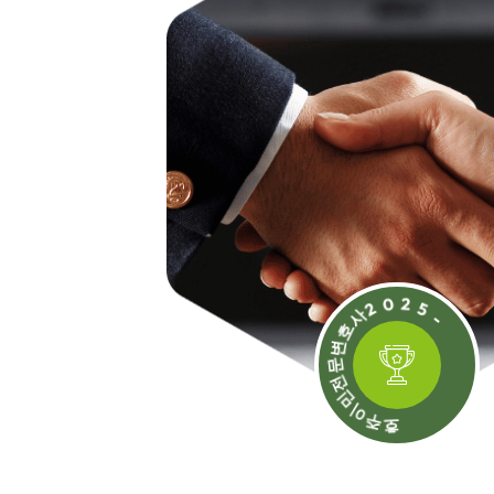
문
변
호
전
사
민
2
이
0
주
2
호
5
-