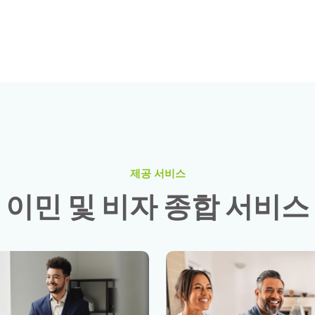
제공 서비스
이
민
및
비
자
종
합
서
비
스